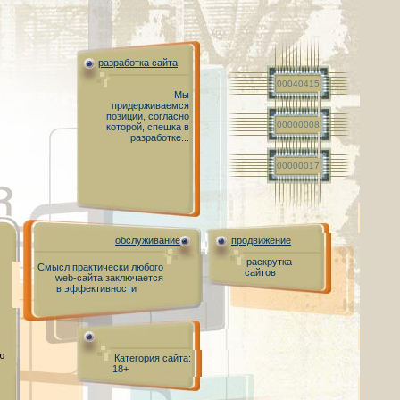
разработка сайта
00040415
Мы
придерживаемся
позиции, согласно
00000008
которой, спешка в
разработке...
00000017
обслуживание
продвижение
раскрутка
Смысл практически любого
сайтов
web-сайта заключается
в эффективности
ю
Категория сайта:
18+