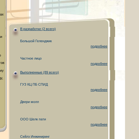
гах
В разработке (2 всего)
ии
Большой Геленджик
подробнее
о
Частное лицо
гов
подробнее
ому
Выполненные (89 всего)
у,
ГУЗ КЦ ПБ СПИД
подробнее
Двери молл
подробнее
ООО Шелк пати
подробнее
Сейлз Инжиниринг