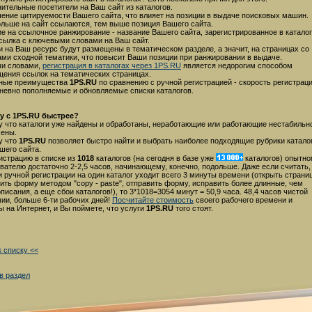
ительные посетители на Ваш сайт из каталогов.
ние цитируемости Вашего сайта, что влияет на позиции в выдаче поисковых машин.
льше на сайт ссылаются, тем выше позиция Вашего сайта.
е на ссылочное ранжирование - название Вашего сайта, зарегистрированное в катало
ссылка с ключевыми словами на Ваш сайт.
 на Ваш ресурс будут размещены в тематическом разделе, а значит, на страницах со
ми сходной тематики, что повысит Ваши позиции при ранжировании в выдаче.
ми словами,
регистрация в каталогах через 1PS.RU
является недорогим способом
ения ссылок на тематических страницах.
ные преимущества
1PS.RU
по сравнению с ручной регистрацией - скорость регистрац
невно пополняемые и обновляемые списки каталогов.
у с 1PS.RU быстрее?
 что каталоги уже найдены и обработаны, неработающие или работающие нестабильн
чены.
у что
1PS.RU
позволяет быстро найти и выбрать наиболее подходящие рубрики катало
шего сайта.
истрацию в списке из
1018
каталогов (на сегодня в базе уже
каталогов) опытн
вателю достаточно 2-2,5 часов, начинающему, конечно, подольше. Даже если считать,
и ручной регистрации на один каталог уходит всего 3 минуты времени (открыть страниц
ить форму методом "copy - paste", отправить форму, исправить более длинные, чем
описания, а еще сбои каталогов!), то 3*1018=3054 минут = 50,9 часа. 48,4 часов чистой
ии, больше 6-ти рабочих дней!
Посчитайте стоимость
своего рабочего времени и
ы на Интернет, и Вы поймете, что услуги
1PS.RU
того стоят.
к списку <<
в раздел