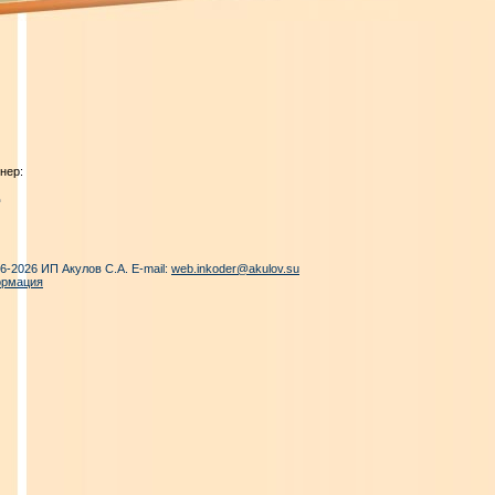
нер:
06-2026 ИП Акулов С.А. E-mail:
web.inkoder@akulov.su
ормация