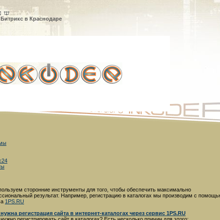
 Битрикс в Краснодаре
 мы
с24
ты
ользуем сторонние инструменты для того, чтобы обеспечить максимально
сиональный результат. Например, регистрацию в каталогах мы производим с помощь
са
1PS.RU
 нужна регистрация сайта в интернет-каталогах через сервис 1PS.RU
нужно регистрировать сайт в каталогах? Есть несколько причин для этого: