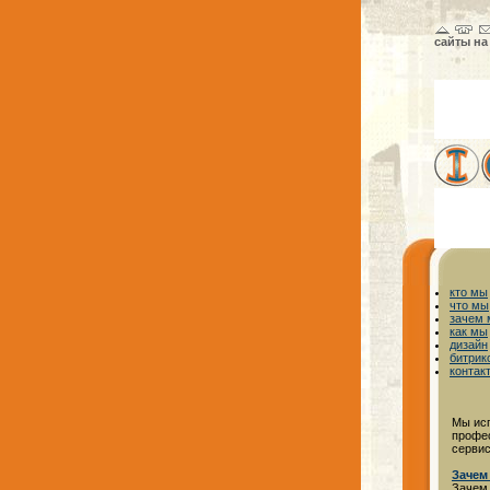
сайты на
кто мы
что мы
зачем
как мы
дизайн
битрик
контак
Мы исп
профес
серви
Зачем
Зачем 