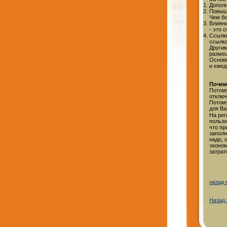
Дополн
Повыше
Чем бо
Влияни
- это 
Ссылки
ссылка
Други
размещ
Основ
и ежед
Почем
Потому
отклю
Потом
для Ва
На рег
пользо
что пр
заполн
надо, 
эконом
затрат
назад 
Назад 