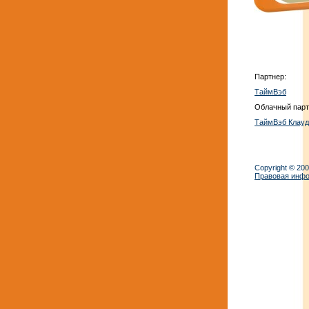
Партнер:
ТаймВэб
Облачный парт
ТаймВэб Клауд
Copyright © 20
Правовая инф