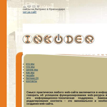
сайты на Битрикс в Краснодаре
чат на сайт
кто мы
что мы
зачем мы
как мы
дизайн
битрикс24
контакты
Смысл практически любого web-сайта заключается в инфор
говорить об успешном функционировании web-ресурса в
его информационно-техническая поддержка. Замен
редактирование контента – это минимальное и необх
создания web-сайта.