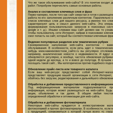
Что же такое обслуживание web-сайта? В это понятие входит 
работ. Попробуем перечислить самые основные работы.
Анализ и составление ключевых слов и фраз
Перво-наперво, после того как сайт сверстан и готов к размеще
работа по его заполнению различным контентом. Параллельно 
список ключевых слов для вашего ресурса, а именно тех сло
характеризуют цель и смысл данного web-сайта. Эта опера
формирования пользовательских запросов в поисковых систе
google и т. д.). Иными словами ваш сайт должен как то узна
чтобы пользователь сети Интернет, набрав в поисковике ключ
смог попасть на сайт, который бы соответствовал ключевым фр
Ведение популярных разделов или тематических рубрик
Своевременное наполнение web-сайта контентом – важ
обслуживания. В особенности, если речь идет о тематических
нибудь www.намнеизвестном_сайте.ru вы регулярно отслежив
например, аналитические новости о недвижимости. И вдруг 
обновляется регулярно, и вообще, частота обновления рубрик
одной недели до месяца, а то и вовсе до полугода. В лучшем
посещать такой сайт... Мы категорически против подобного подхо
Обновление прайс-листа или товарного каталога
Если ваш web-ресурс представляет собой Интернет-мага
представляет продукцию вашей организации в сети Интернет, 
обойтись без загрузки, редактирования и дальнейшего обновлени
Обработка и добавление предоставленного информационн
Под информационным материалом подразумевается пра
информация, которая может размещаться на web-сайте. Будь 
акции, объявление и так далее. В общем любая тексто
определенной обработки и оптимизации для web-сайта.
Обработка и добавление фотоматериала
Некоторые web-сайты нуждаются в иллюстративном мат
фотоколлажей и прочих фотоматериалах. В особенности, если 
с продукцией, ознакомиться с которой лучше всего «с глаз