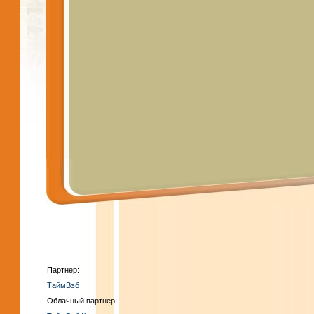
Партнер:
ТаймВэб
Облачный партнер: