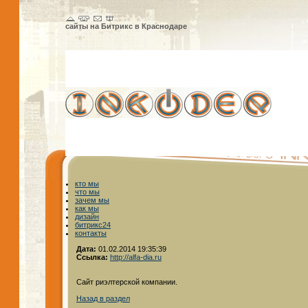
сайты на Битрикс в Краснодаре
кто мы
что мы
зачем мы
как мы
дизайн
битрикс24
контакты
Дата:
01.02.2014 19:35:39
Ссылка:
http://alfa-dia.ru
Сайт риэлтерской компании.
Назад в раздел