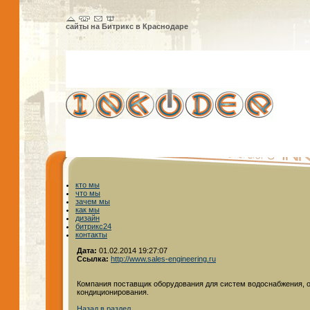
сайты на Битрикс в Краснодаре
кто мы
что мы
зачем мы
как мы
дизайн
битрикс24
контакты
Дата:
01.02.2014 19:27:07
Ссылка:
http://www.sales-engineering.ru
Компания поставщик оборудования для систем водоснабжения, о
кондиционирования.
Назад в раздел