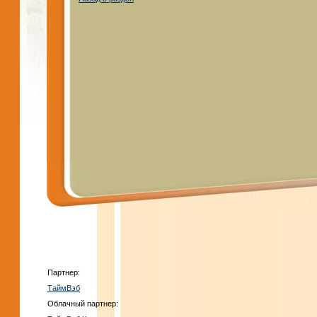
Партнер:
ТаймВэб
Облачный партнер: