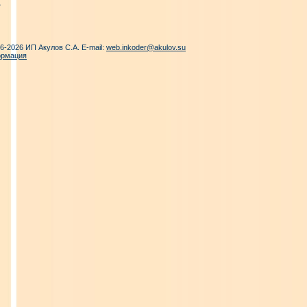
06-2026 ИП Акулов С.А. E-mail:
web.inkoder@akulov.su
ормация