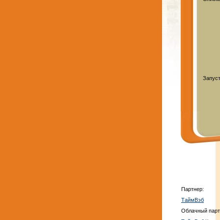
Запус
Партнер:
ТаймВэб
Облачный парт