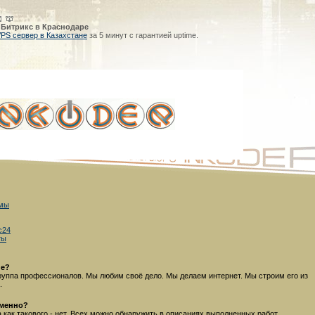
 Битрикс в Краснодаре
PS сервер в Казахстане
за 5 минут с гарантией uptime.
 мы
с24
ты
ие?
руппа профессионалов. Мы любим своё дело. Мы делаем интернет. Мы строим его из
.
именно?
 как такового - нет. Всех можно обнаружить в описаниях выполненных работ.