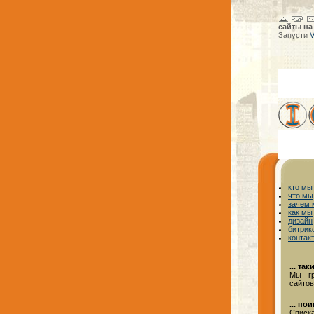
сайты на
Запусти
V
кто мы
что мы
зачем
как мы
дизайн
битрик
контак
... так
Мы - г
сайтов
... по
Списка