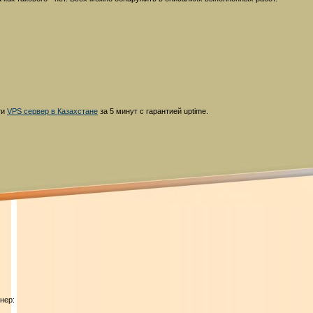
ти
VPS сервер в Казахстане
за 5 минут с гарантией uptime.
нер: