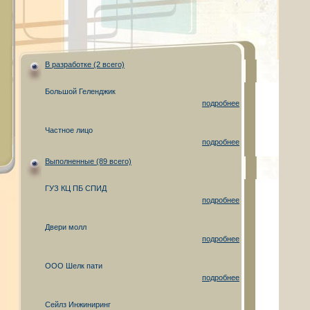
В разработке (2 всего)
Большой Геленджик
подробнее
Частное лицо
подробнее
Выполненные (89 всего)
ГУЗ КЦ ПБ СПИД
подробнее
Двери молл
подробнее
ООО Шелк пати
подробнее
Сейлз Инжиниринг