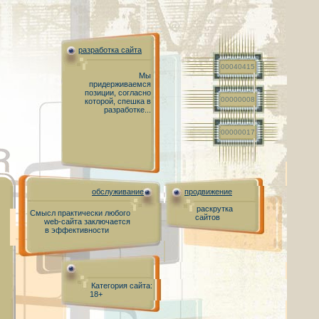
разработка сайта
00040415
Мы
придерживаемся
позиции, согласно
00000008
которой, спешка в
разработке...
00000017
обслуживание
продвижение
раскрутка
Смысл практически любого
сайтов
web-сайта заключается
в эффективности
Категория сайта:
18+