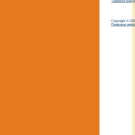
ТаймВэб Клауд
Copyright © 20
Правовая инф