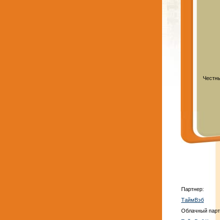
Честны
Партнер:
ТаймВэб
Облачный парт