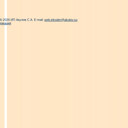
06-2026 ИП Акулов С.А. E-mail:
web.inkoder@akulov.su
ормация