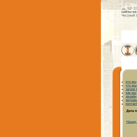
сайты на
Честный 
кто мы
что мы
зачем
как мы
дизайн
битрик
контак
Дата 
Назад 