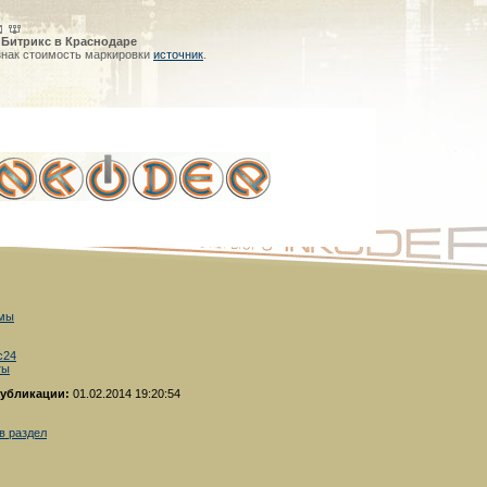
 Битрикс в Краснодаре
знак стоимость маркировки
источник
.
 мы
с24
ты
публикации:
01.02.2014 19:20:54
в раздел