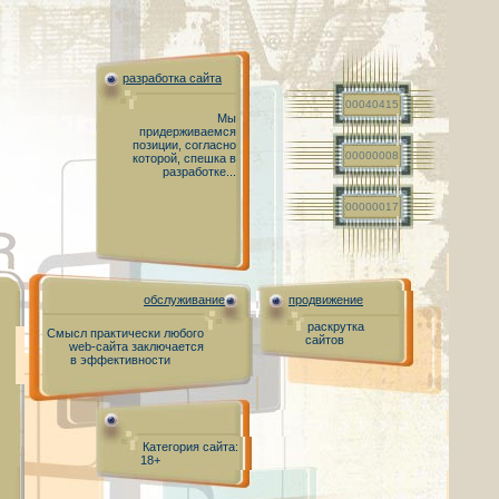
разработка сайта
00040415
Мы
придерживаемся
позиции, согласно
00000008
которой, спешка в
разработке...
00000017
обслуживание
продвижение
раскрутка
Смысл практически любого
сайтов
web-сайта заключается
в эффективности
Категория сайта:
18+