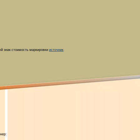
й знак стоимость маркировки
источник
.
нер: