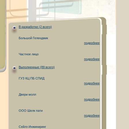
В разработке (2 всего)
Большой Геленджик
подробнее
Частное лицо
подробнее
Выполненные (89 всего)
ГУЗ КЦ ПБ СПИД
подробнее
Двери молл
подробнее
ООО Шелк пати
подробнее
Сейлз Инжиниринг