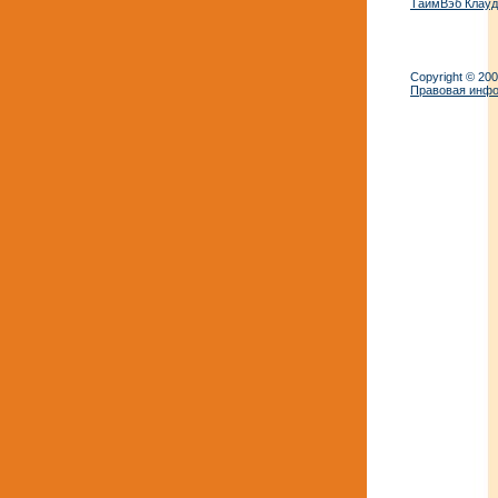
ТаймВэб Клауд
Copyright © 20
Правовая инф