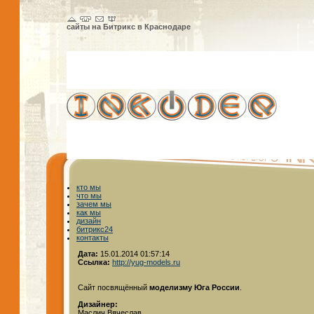
сайты на Битрикс в Краснодаре
кто мы
что мы
зачем мы
как мы
дизайн
битрикс24
контакты
Дата:
15.01.2014 01:57:14
Ссылка:
http://yug-models.ru
Сайт посвящённый
моделизму Юга России
.
Дизайнер:
Маслич Вячеслав