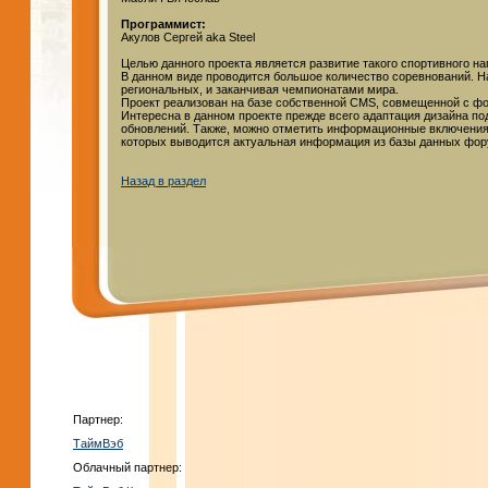
Программист:
Акулов Сергей aka Steel
Целью данного проекта является развитие такого спортивного н
В данном виде проводится большое количество соревнований. Н
региональных, и заканчивая чемпионатами мира.
Проект реализован на базе собственной CMS, совмещенной с фо
Интересна в данном проекте прежде всего адаптация дизайна по
обновлений. Также, можно отметить информационные включения 
которых выводится актуальная информация из базы данных фору
Назад в раздел
Партнер:
ТаймВэб
Облачный партнер: