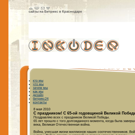
сайты на Битрикс в Краснодаре
кто мы
что мы
зачем мы
как мы
дизайн
битрикс24
контакты
8 мая 2010
С праздником! С 65-ой годовщиной Великой Побед
Поздравляю всех с праздником Великой Победы.
65 лет прошло с того долгожданного момента, когда была заверш
века, Великая Отечественная война.
Война, унесшая жизни миллионов наших соотечественников. Вой