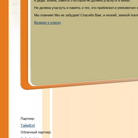
и деды. Война, память о которой не должна угаснуть в веках.
Не должна угаснуть и память о тех, кто приблизил и увековечил э
Мы помним! Мы не забудем! Спасибо Вам, и низкий, земной покл
Возврат к списку
Партнер:
ТаймВэб
Облачный партнер: