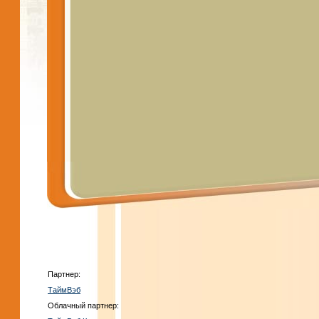
Партнер:
ТаймВэб
Облачный партнер: