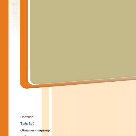
Партнер:
ТаймВэб
Облачный партнер: