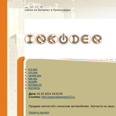
сайты на Битрикс в Краснодаре
кто мы
что мы
зачем мы
как мы
дизайн
битрикс24
контакты
Дата:
01.02.2014 19:02:55
Ссылка:
http://www.japanparts23.ru
Продажа запчастей к японским автомобилям. Запчасти на заказ.
Назад в раздел