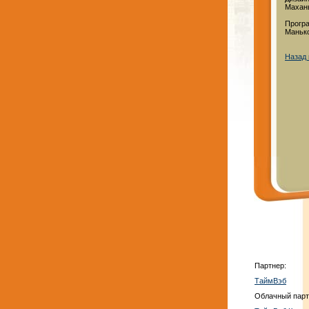
Махан
Прогр
Маньк
Назад 
Партнер:
ТаймВэб
Облачный парт