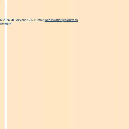
06-2026 ИП Акулов С.А. E-mail:
web.inkoder@akulov.su
ормация