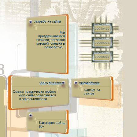
разработка сайта
00040415
Мы
придерживаемся
позиции, согласно
00000008
которой, спешка в
разработке...
00000017
обслуживание
продвижение
раскрутка
Смысл практически любого
сайтов
web-сайта заключается
в эффективности
Категория сайта:
18+