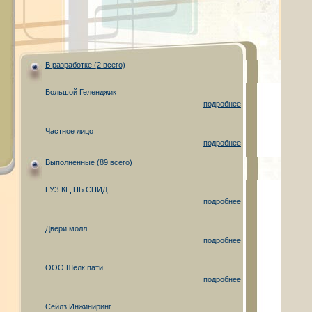
В разработке (2 всего)
Большой Геленджик
подробнее
Частное лицо
подробнее
Выполненные (89 всего)
ГУЗ КЦ ПБ СПИД
подробнее
Двери молл
подробнее
ООО Шелк пати
подробнее
Сейлз Инжиниринг