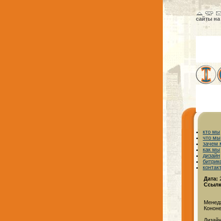
сайты на
кто мы
что мы
зачем
как мы
дизайн
битрик
контак
Дата:
2
Ссылк
Менед
Конон
Дизайн