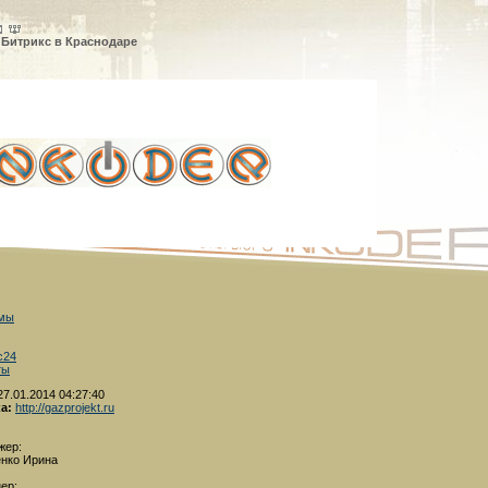
 Битрикс в Краснодаре
 мы
с24
ты
7.01.2014 04:27:40
а:
http://gazprojekt.ru
жер:
енко Ирина
ер: