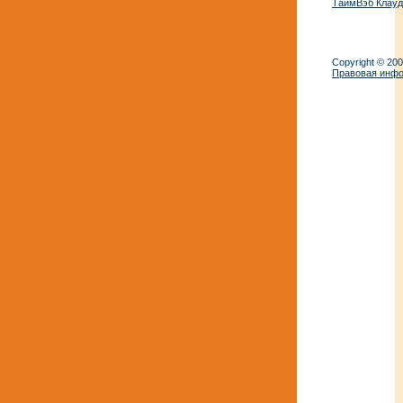
ТаймВэб Клауд
Copyright © 20
Правовая инф