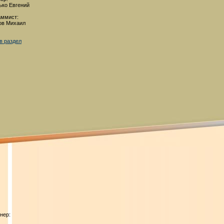
ько Евгений
аммист:
ов Михаил
в раздел
нер: