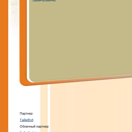
Партнер:
ТаймВэб
Облачный партнер: