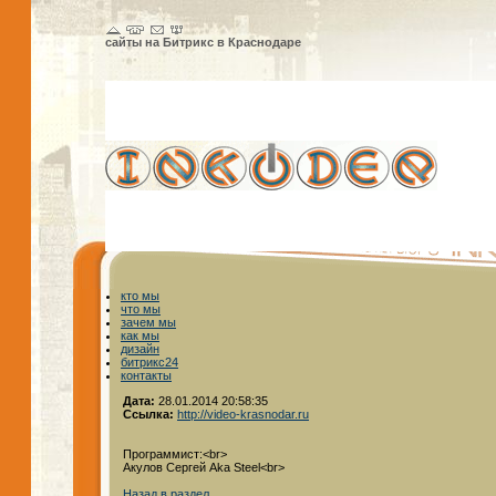
сайты на Битрикс в Краснодаре
кто мы
что мы
зачем мы
как мы
дизайн
битрикс24
контакты
Дата:
28.01.2014 20:58:35
Ссылка:
http://video-krasnodar.ru
Программист:<br>
Акулов Сергей Aka Steel<br>
Назад в раздел